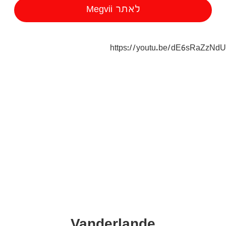
לאתר Megvii
https://youtu.be/dE6sRaZzNdU
Vanderlande