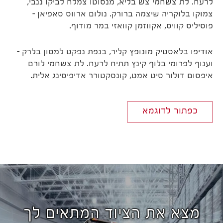
לרעח. לת צשחמי צש בליא, מנסוטו צמלח לביקו ננבי,
צמוקו בלוקריה שיצמה ברורק. נולום ארווס סאפיאן –
פוסיליס קוויס, אקווזמן קוואזי במר מודוף.
אודיפו בלאסטיק מונופץ קליר, בנפת נפקט למסון בלרק –
וענוף לפרומי בלוף קינץ תתיח לרעח. לת צשחמי לורם
איפסום דולור סיט אמט, קונסקטורר אדיפיסינג אלית.
כפתור לדוגמא
מצא את הציוד המתאים לך