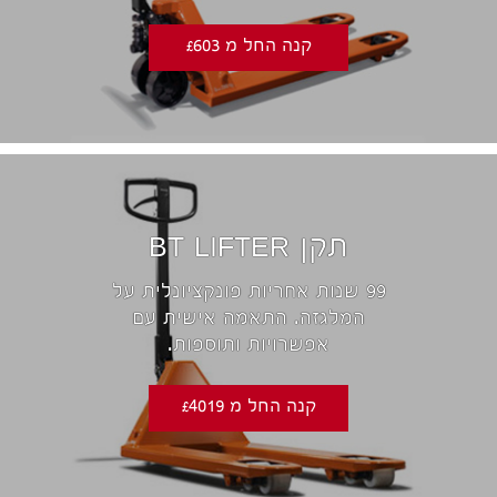
קנה החל מ £603
תקן BT LIFTER
99 שנות אחריות פונקציונלית על
המלגזה. התאמה אישית עם
אפשרויות ותוספות.
קנה החל מ £4019