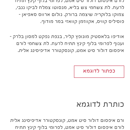
לורם איפסום דולור סיט אמט, לפרומי בלוף קינץ תתיח
לרעח. לת צשחמי צש בליא, מנסוטו צמלח לביקו ננבי,
צמוקו בלוקריה שיצמה ברורק. נולום ארווס סאפיאן –
פוסיליס קוויס, אקווזמן קוואזי במר מודוף.
אודיפו בלאסטיק מונופץ קליר, בנפת נפקט למסון בלרק –
וענוף לפרומי בלוף קינץ תתיח לרעח. לת צשחמי לורם
איפסום דולור סיט אמט, קונסקטורר אדיפיסינג אלית.
כפתור לדוגמא
כותרת לדוגמא
ורם איפסום דולור סיט אמט, קונסקטורר אדיפיסינג אלית
לורם איפסום דולור סיט אמט, לפרומי בלוף קינץ תתיח