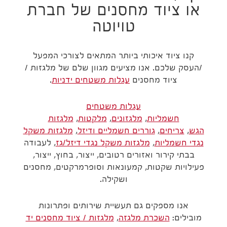
או ציוד מחסנים של חברת
טויוטה
קנו ציוד איכותי ביותר המתאים לצורכי המפעל
/העסק שלכם. אנו מציעים מגוון שלם של מלגזות /
ציוד מחסנים
עגלות משטחים ידניות
.
עגלות משטחים
חשמליות
,
מלגזונים
,
מלקטות
,
מלגזות
הגש
,
צריחים
,
גוררים חשמליים ודיזל
,
מלגזות משקל
נגדי חשמליות
,
מלגזות משקל נגדי דיזל/גז
, לעבודה
בבתי קירור ואזורים רטובים, ייצור, בחוץ, ייצור,
פעילויות שקטות, קמעונאות וסופרמרקטים, מחסנים
ושקילה.
אנו מספקים גם תעשיית שירותים ופתרונות
מובילים:
השכרת מלגזה
,
מלגזות / ציוד מחסנים יד