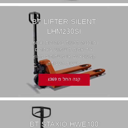
BT LIFTER SILENT
LHM230SI
תוכננה לפעול במהירות 60db,
אידיאלית לשימוש באזורים
קמעונאיים או משלוחים מחוץ
לשעות העבודה
קנה החל מ £369
BT STAXIO HWE100