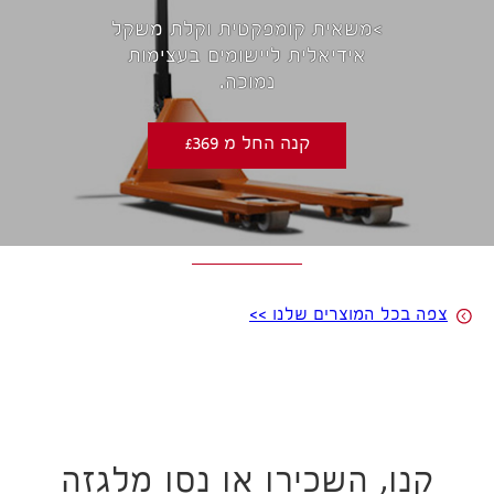
>משאית קומפקטית וקלת משקל
אידיאלית ליישומים בעצימות
נמוכה.
קנה החל מ £369
צפה בכל המוצרים שלנו >>
קנו, השכירו או נסו מלגזה