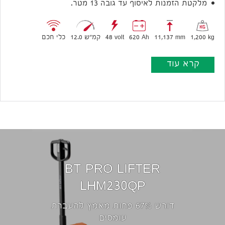
מלקטת הזמנות לאיסוף עד גובה 13 מטר.
1,200 kg
11,137 mm
620 Ah
48 volt
12.0 קמ״ש
כלי חכם
קרא עוד
BT PRO LIFTER
LHM230QP
דורש 67% פחות מאמץ להעברת
עומסים