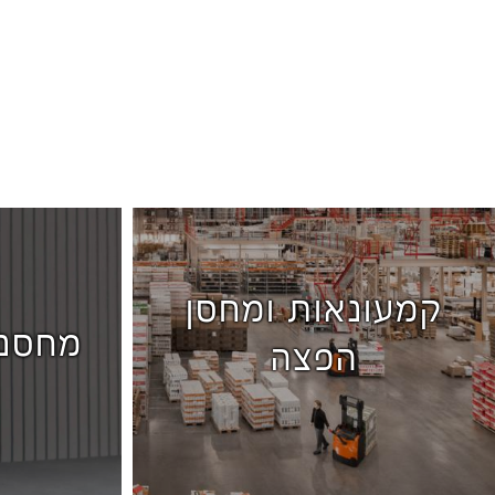
קמעונאות ומחסן
מחסני
הפצה