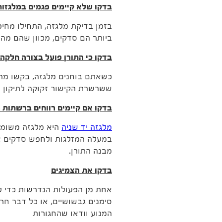
בדקו שלא קיימים פגמים במלגזות
בזמן בדיקת מלגזה, התחילו מחיפו
ביותר הם סדקים, מכוון שהם מהו
בדקו כי התורן פועל בצורה חלקה
כשאתם בוחנים מלגזה, בקשו מהמ
ששרשרת הקישור זקוקה לתיקון או
בדקו אם קיימים רווחים ברשתות
מלגזה יד שניה
היא מלגזה משומש
במעלה המזלגות ולחפש סדקים או 
מבנה התורן.
בדקו את הצמיגים
אחת מן הפעולות הנדרשות כדי ל
סימנים גבשושיים, או כל דבר חר
המנוע וודאו שהחגורות