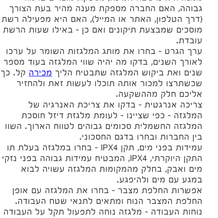
גבוהה, האם החברה מספקת מענה מהיר בעת הצורך
(דרך הטלפון, האתר או המייל), האם היא מפעילה רשת
מוסכים שמבצעת תיקונים ואם כן – באילו שעות הרשת
עובדת.
ערך הגרט – בחרו את מותג המלגזות השומר על ערכו
לאורך השנים, בדקו מה יהיה שווי המלגזה בעוד מספר
שנים ואת ביקוש המלגזה שתבטיח הליך
מכירה
קל. כך
שכשתרצו למכור אותה תוכלו לעשות זאת ולהחזיר
אליכם חלק מההשקעה.
צריכה אנרגטית – בדקו את צריכת האנרגיה של
המלגזה – כפי שציינו – לעומת מלגזת דיזל חוסכת
המלגזה החשמלית סכומים גבוהים לטווח הארוך. השוו
בין החברות ובחרו בדגם החסכוני.
עמידות בפני מים, תקן IPX4 – בחרו במלגזה בעלת תו
התקן היוקרתי, IPX4, המבטיח עמידות גבוהה בפני נזקי
מים ואבק, בחלק מהמקומות המלגזה עשויה לבוא
במגע עם מים ולהיפגע.
אפשרות החלפת מצבר – בחרו את המלגזה עם אופן
החלפת המצבר הנוח ומתאים לתנאי שטח העבודה.
נוחות העבודה – מלגזה נוחה לתפעול תקל על העבודה