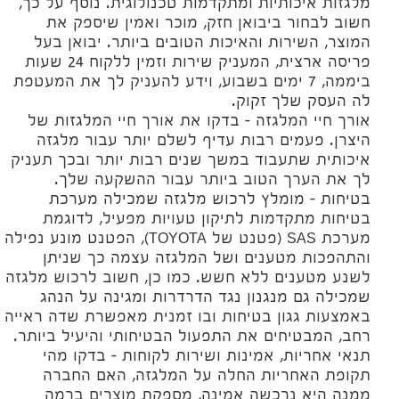
מלגזות איכותיות ומתקדמות טכנולוגית. נוסף על כך,
חשוב לבחור ביבואן חזק, מוכר ואמין שיספק את
המוצר, השירות והאיכות הטובים ביותר. יבואן בעל
פריסה ארצית, המעניק שירות וזמין ללקוח 24 שעות
ביממה, 7 ימים בשבוע, וידע להעניק לך את המעטפת
לה העסק שלך זקוק.
אורך חיי המלגזה – בדקו את אורך חיי המלגזות של
היצרן. פעמים רבות עדיף לשלם יותר עבור מלגזה
איכותית שתעבוד במשך שנים רבות יותר ובכך תעניק
לך את הערך הטוב ביותר עבור ההשקעה שלך.
בטיחות – מומלץ לרכוש מלגזה שמכילה מערכת
בטיחות מתקדמות לתיקון טעויות מפעיל, לדוגמת
מערכת SAS (פטנט של TOYOTA), הפטנט מונע נפילה
והתהפכות מטענים ושל המלגזה עצמה כך שניתן
לשנע מטענים ללא חשש. כמו כן, חשוב לרכוש מלגזה
שמכילה גם מנגנון נגד הדרדרות ומגינה על הנהג
באמצעות גגון בטיחות ובו זמנית מאפשרת שדה ראייה
רחב, המבטיחים את התפעול הבטיחותי והיעיל ביותר.
תנאי אחריות, אמינות ושירות לקוחות – בדקו מהי
תקופת האחריות החלה על המלגזה, האם החברה
ממנה היא נרכשה אמינה, מספקת מוצרים ברמה