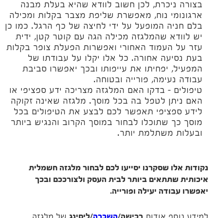
בצורה ניכרת, לכן חשוב לוודא שהיא בעלת מבנה
ארגונומי נוח, מאפשרת שליפת מצבר בקלות ומכילה
בלם חניה המופעל על ידי לחיצה של כף הרגל. כמו כן
יש לוודא שהמלגזה מכילה הגה עם קוטר קטן, ידית
עזר על העמוד האחורי ואפשרות הפעלת צופר בקלות
בעת נסיעה אחורה. כל אלו יקלו על עבודתו של
המפעיל, יפחיתו את עייפותו ובכך יאפשרו סביבת
עבודה נעימה, פורייה ובטוחה.
טיפולים – בדקו האם המלגזה מצריכה ידע ספציפי או
האם ניתן לטפל בה בכל מוסך. מלגזה שאינה זקוקה
לידע ספציפי תאפשר לכם לבצע את הטיפולים בכל
מוסך כך שתוכלו לבחור במוסך הקרוב והנגיש ביותר
ובעלות משתלמת יותר.
נקודות אלו שסקרנו יסייעו לכם לבחור מלגזה חשמלית
איכותית שתתאים ביותר לבית העסק ולצורככם ובכך
יאפשרו עבודה יעילה ופורייה.
למידע נוסף אודות
רכישה/
השכרה
/ליסינג
של מלגזה