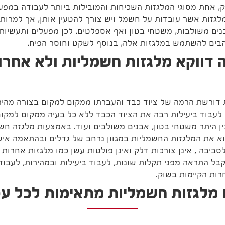
ק, אחת מסוגי המלגזות השכיחות והמובילות ביותר לעבודה במפע
גזות אשר עובדות על חשמל ויש צורך להטעין אותן, אך למרות ז
נים משולבות, משטחי בטון ואף אספלטים. לכן מפעלים ותעשיו
הבים להשתמש במלגזות אלה, בנוסף לשקט וחוסר הפיח.
 דווקא מלגזות חשמליות ולא אחרו
דורשת הרמה של ציוד כבד והעברתו ממקום למקום בצורה מהירה
ן לעבוד ביעילות רבה את הציוד הכבד ללא כל בעיה ממקום למקו
ן היתר משטחי בטון, אבנים משולבים ועוד. באמצעות מלגזה חש
וא את המלגזות החשמליות במגוון נרחב של גדלים ובהתאמה אי
סביבה , אינן צורכות דלק ואינן פולטות עשן כמו מלגזות אחרות 
קבל התראה מפני תקלות שונות, לעבוד ביעילות ובמהירות, לעבו
רות הקיימות בשוק.
מלגזות חשמליות מתאימות לכל ע