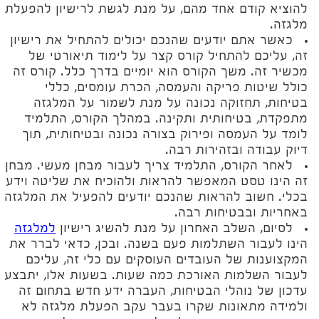
להוציא קודם אחד מהם, על מנת לגשת לרישיון להפעלת
מלגזה.
כאשר אתם יודעים שהנכם יכולים להתחיל את רישיון
זה, עליכם להתחיל קורס קצר על לימוד תיאורטי של
מכשיר זה. משך הקורס הוא יומיים בדרך כלל. קורס זה
כולל שיטות פריקה והעמסה, הכרת עומסים, כללי
בטיחות, תחזוקה נכונה על מנת לשמור על המלגזה
מתפקדת, בטיחותית ותקינה. במהלך הקורס, התלמיד
לומד על העמסה ופירוק בצורה נכונה ובטיחותית, תוך
דיוק עבודה ובזהירות רבה.
לאחר הקורס, התלמיד צריך לעבור מבחן מעשי. מבחן
זה הינו טסט המאפשר להראות ולהוכיח את שליטה וידע
בכלי. חשוב להראות שהנכם יודעים להפעיל את המלגזה
באחריות ובבטיחות רבה.
לסיום, השלב האחרון על מנת להשיג רישיון
למלגזה
הינו לעבור השתלמות פעם בשנה. ובכן, כדאי לברר את
המקצוענות של העובדים העוסקים עם כלי זה, עליכם
לעבור השלמות האורכת כמה שעות. בשעות אלו, יתבצע
עדכון של נוהלי הבטיחות, העברה ידע חדש בתחום זה
ולמידה מתאונות שקרו בעבר עקב הפעלת מלגזה לא