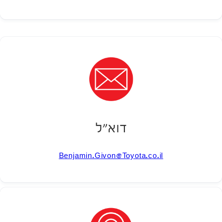
דוא״ל
Benjamin.Givon@Toyota.co.il