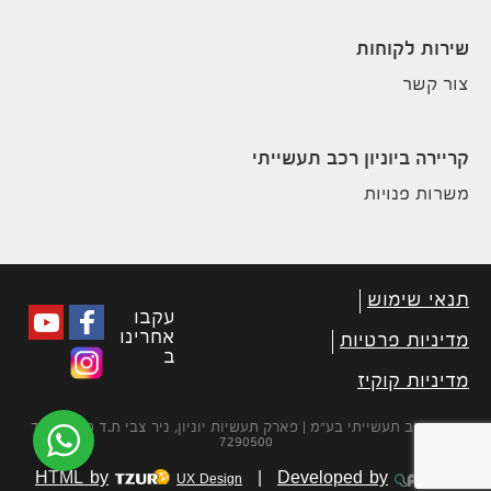
שירות לקוחות
צור קשר
קריירה ביוניון רכב תעשייתי
משרות פנויות
תנאי שימוש
עקבו
אחרינו
מדיניות פרטיות
ב
מדיניות קוקיז
יוניון רכב תעשייתי בע״מ | פארק תעשיות יוניון, ניר צבי ת.ד 450 מיקוד
7290500
HTML by
|
Developed by
UX Design