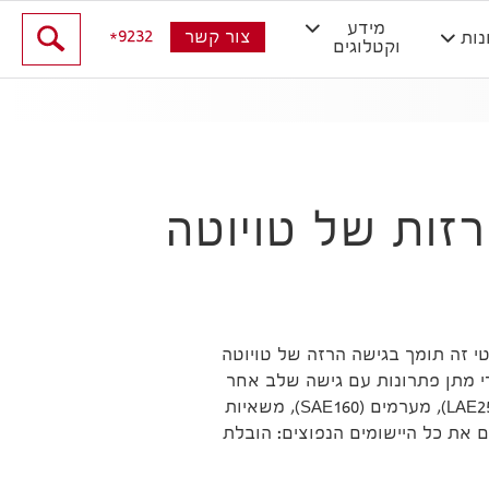
מידע
9232
צור קשר
נות
וקטלוגים
זות של טויוטה
טי זה תומך בגישה הרזה של טויוטה
די מתן פתרונות עם גישה שלב אחר
שלב או המרת מערכת מלאה. סדרת הטייס האוטומטי החדשה כוללת משאיות משטחים מופעלות (LAE250), מערמים (SAE160), משאיות
), מערמים מאוזנים (OAE120CB) וטרקטורי גרירה בכבדות (TAE500) המכסים את כל היישומים הנפוצים: הובלת