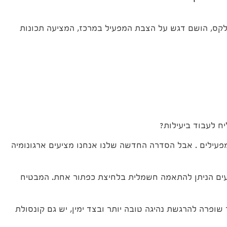
ההיגש החדשות של רפלקס, הושם דגש על הצבת המפעיל במרכז, המציעה תכונות
ח לעבוד ביעילות?
הגש הרפלקס הראשונה שלנו לפני יותר מ -25 שנה חשבנו על נוחיות המפעילים . אבל הסדרה החדשה שלנו אנחנו מציעים ארגונומיה
וסעים הניתן להתאמה חשמלית בלחיצת כפתור אחת. המבטיח
שופרה להרגשת נהיגה טובה יותר ובצד ימין, יש גם קונסולת