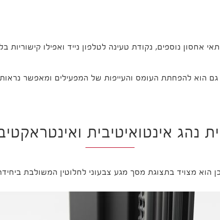
י אחסון נוספים, נקודת טעינה לטלפון נייד ואפילו קישוריות בל
 תא עם ההטיה הייחודית בסדרת הרפלקס E שתורם גם הוא להפחתת העומס והעייפות של המפ
ית נהג אינטואיטיבית ואינטראקטיב
הוא מצויד בתצוגת מסך מגע צבעוני לחלוטין המשולבת ביחידה 