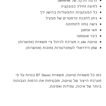
הרמה חלקה של Sensi-lift
לחיצה זחילה כפונקציה
כל הפונקציות התפעוליות בהישג ידך
ניתן לתכנת פרמטרים של מפעיל
גישה נוחה לתחזוקה
תאי אחסון
כיבוי אוטומטי
טויוטה I_site: מערכת לניהול ציי משאיות (אפשרות)
שמן הידראולי לטמפרטורות נמוכות (אפשרות)
כמו כל משאיות טויוטה, משאיות BT Staxio בנויות על פי
מערכת הייצור של טויוטה, ומבטיחות את הרמות הגבוהות
ביותר של איכות, עמידות ואמינות.