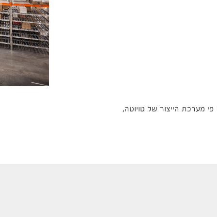
, מלגזונים מסידרת BT Staxio בנויות על פי מערכת הייצור של טויוטה,