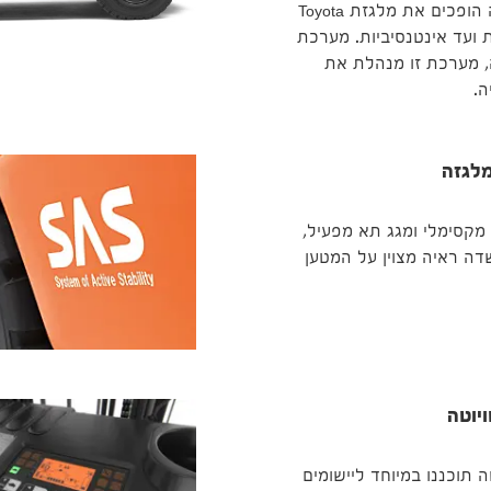
של Toyota אמינה וגם עמידה. כושר תמרון, בטיחות והאצה מהירה הופכים את מלגזת Toyota
ועד אינטנסיביות.
מערכת
ח ייחודי של טויוטה, מערכת זו מנהלת את
ה.
מלגזה
קסימלי ומגג תא מפעיל,
ה ראיה מצוין על המטען
יוטה
ה תוכננו במיוחד ליישומים