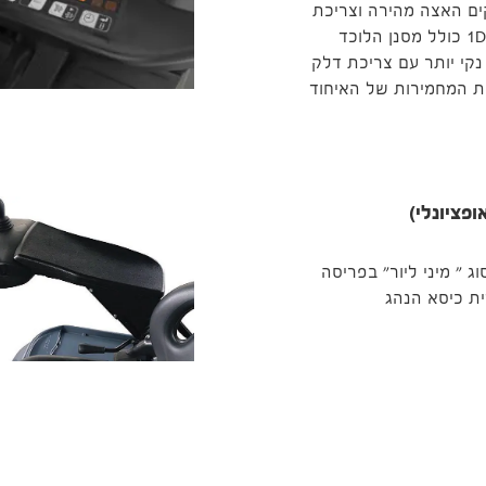
ים האצה מהירה וצריכת
דלק אופטימלית. מנוע ה- 1DK כולל מסנן הלוכד
DP) לתפעול נקי יותר עם צריכת דלק
ת המחמירות של האיחוד
פציונלי)
ג " מיני ליור" בפריסה
ית כיסא הנהג