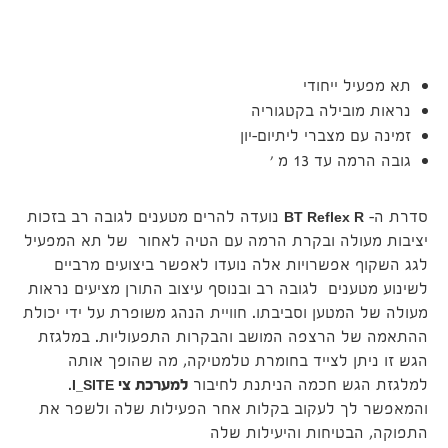
עם
תא מפעיל ייחודי
נראות מובילה בקטגוריה
זמינה עם מצברי ליתיום-יון
גובה הרמה עד 13 מ '
סדרת ה-
BT Reflex R
נועדה להרים מטענים לגובה רב בזכות
יציבות מעולה ובקרת הרמה עם הטיה לאחור של תא המפעיל
לגג השקוף אפשרויות אלה נועדו לאפשר ביצועים מרביים
לשינוע מטענים לגובה רב ובנוסף עיצוב התורן מציעים נראות
מעולה של המטען וסביבתו. חוויית הנהג משופרת על ידי יכולת
ההתאמה של הרצפה המושב והבקרות התפעוליות. במלגזת
הגש זו ניתן לצייד בחומרת טלמטיקה, מה שהופך אותה
למלגזת הגש חכמה הניתנת לחיבור
למערכת צי
I_SITE
.
והמאפשר לך לעקוב בקלות אחר הפעילות שלה ולשפר את
התפוקה, הבטיחות והיעילות שלה