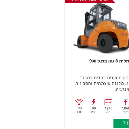
מלגזה חשמלית 8 טון במ.כ 900
נוע מטענים כבדים במרכז
ג. מלגזה עוצמתית וחסכונית
נרגיה.
7,06
1240
80
כלי
mm
Ah
volt
חכם
וד