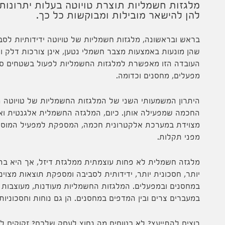
מלגזות חשמליות תוצרת טויוטה בעלות יתרונות 
להן להישאר מובילות ומבוקשות כל כך.
בראש ובראשונה, מלגזות חשמליות של טויוטה ידידותיות לסב
שהן מונעות באמצעות מצבר חשמלי נטען, אינן צורכות דלק ואי
העובדה הזו מאפשרת למלגזות החשמליות לפעול בשטחים סגו
מפעלים, מחסנים וכדומה.
היתרון המשמעותי השני של המלגזות החשמליות של טויוטה
החכמה שמפעילה אותן. כיום, המלגזה החשמלית אלגנטית ואינ
מצוידת במערכת אלקטרונית חכמה, המספקת למפעיל המוסמך
מפני תקלות.
מלגזה חשמלית לא פחות עוצמתית ממלגזת דיזל, אך היא ב
יותר, חסכונית יותר, ידידותית לסביבה ומספקת תוצאות מצוינ
במחסנים ובמפעלים. המלגזות החשמליות מעודנות, מעוצבות וצ
במעברים צרים ובין המדפים במחסנים. הן גם נוחות וחסכוניות
רוצים להתייעץ? לא בטוחים מה נחוץ לעסק שלכם? זקוקים 