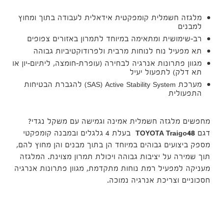
מלגזה חשמלית קומפקטית אידאלית לעבודה בתוך ומחוץ
למבנים
רב-שימושית ומתאימה במיוחד לתמרון באזורים צפופים
תא מפעיל נוח לנוחות מרבית ולפרודוקטיביות גבוהה
מגוון פתרונות אנרגיה לבחירה (עופרת-חומצה, ליתיום-יון או
תא דלק) לתפעול יעיל
מערכת Active Stability System ‏(SAS) להגברת הבטיחות
התפעולית
מחפשים מלגזה חשמלית אמינה וגמישה עם משקל נגדי?
דגם
Traigo48
TOYOTA
בעלת 4 גלגלים ובמבנה קומפקטי
מספק ביצועים גבוהים במיוחד הן בתוך מבנים והן מחוץ להם,
תוך שמירה על יציבות גבוהה ויכולת תמרון מצוינת. המלגזה
מעניקה למפעיל רמת נוחות מתקדמת, מגוון פתרונות אנרגיה
חסכוניים וצריכת אנרגיה נמוכה.