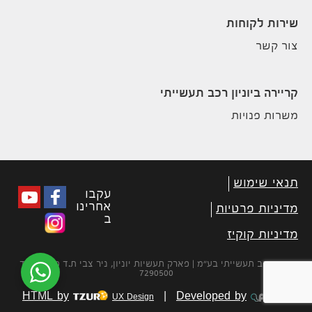
שירות לקוחות
צור קשר
קריירה ביוניון רכב תעשייתי
משרות פנויות
תנאי שימוש
עקבו
אחרינו
מדיניות פרטיות
ב
מדיניות קוקיז
יוניון רכב תעשייתי בע״מ | פארק תעשיות יוניון, ניר צבי ת.ד 450 מיקוד
7290500
HTML by
|
Developed by
UX Design