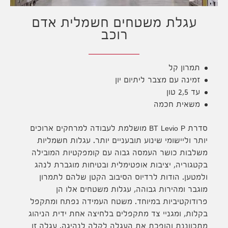
עגלת משטחים חשמלית אדם
רוכב
תמרון קל
זמינה עם מצבר ליתיום יון
עד 2,5 טון
משאית חכמה
סדרת BT Levio P מושלמת לעבודה למרחקים ארוכים
יותר וליישומי שינוע תובעניים יותר. עגלות חשמליות
משלבות כושר העמסה גבוה עם קומפקטיות המובילה
בקטגוריה, יציבות אופטימלית ובטיחות מוגברת לנהג
ולמטען. הודות לרדיוס הסיבוב הקטן שלהם לתמרון
מוגבר ומהירות גבוהה, עגלות משטחים אלו הן
פרודוקטיביות במיוחד. משטח העמידה נפתח ומתקפל
בקלות, ומגניי צד מתקפלים בלחיצה אחת ידית הניהוג
מתכווננת והופכת את העגלה לקלה לנהיגה. עגלה זו