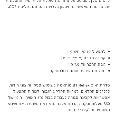
ליישום שלך. מבוסס על פתרונות סוללת הליתיום-יון החסכונית
של טויוטה המאפשרים חיסכון בעלויות והפחתת פליטת CO2.
עם
לתפעול פנימי וחיצוני
קבינה סגורה (אופציונלית)
גובה הרמה עד 7.0 מ '
מלגזת הגש עם חומרת טלמטיקה
סדרת ה-
BT Reflex O
מותאמת לשימוש פנימי וחיצוני הודות
לגלגלים המלאים ולמרווח הקרקע הגבוה. לנוחות המפעיל
אפשרויות לקבינה סגורה לעבודה בכול מזג האוויר . היגוי של
360 מעלות ובקרת הרמת מעבר מתקדמת משפרת את שינוע
משטחים וחלקים יצרניים.